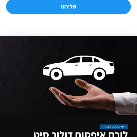
שליחה
שים טקסט כאן
לורם איפסום דולור סיט