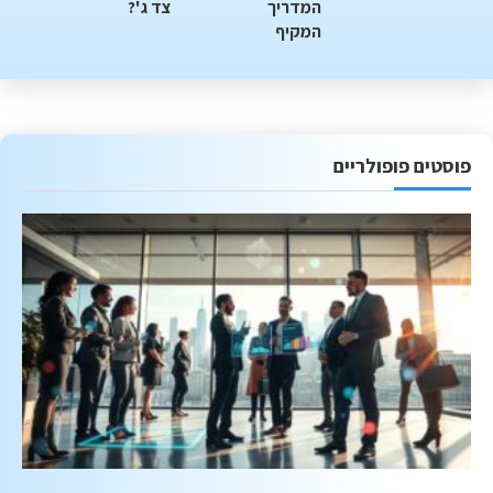
המדריך
צד ג'?
המקיף
פוסטים פופולריים