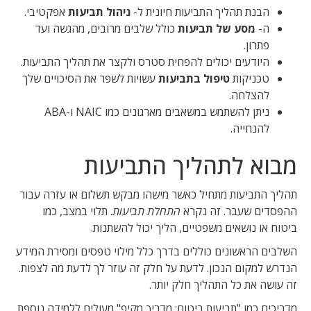
הבנת תהליך התביעות חיונית ל-
ניהול תביעות
אפקטיבי.
ה-
מסע של תביעות
כולל שלבים מרובים, מהגשה ועד
פתרון.
היודעים יכולים להפחית סטרס ולקצר את תהליך התביעות.
טכניקות
טיפול בתביעות
עשויות לשפר את הסיכויים שלך
להצלחה.
ניתן להשתמש במשאבים מארגונים כמו NAIC ו-ABA
להנחייה.
מבוא לתהליך התביעות
תהליך התביעות מתחיל כאשר מישהו מבקש תשלום או עזרה עבור
ההפסדים שעבר. זה נקרא
התחלת תביעות
. תלוי במצב, כמו
ביטוח או נושאים משפטיים, הליך יכול להשתנות.
השלבים הראשונים כוללים בדרך כלל מילוי טפסים ומסירת המידע
הנדרש למקום הנכון. לדעת על חלק זה עוזר לך לדעת מה לצפות.
זה עושה את כל התהליך חלק יותר.
מדריכים כמו "תביעות ביטוח: מדריך מקיף" מעולים ללמידה נוספת.