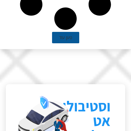
טען עוד
וסטיבולום
אט