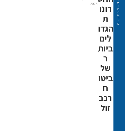
ו
ת
2025
רונו
ו
מ
א
ת
מ
ר
י
ם
הגדו
לים
ביות
ר
של
ביטו
ח
רכב
זול