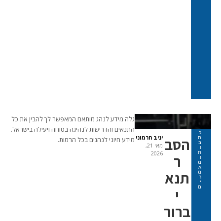
גלה מידע לנהג מותאם המאפשר לך להבין את כל
התנאים והדרישות לנהיגה בטוחה ויעילה בישראל.
כ
יניב חרמוני
ת
הסב
מידע חיוני לנהגים בכל הרמות.
ב
מאי 21,
ו
ת
2026
ר
ו
מ
א
תנא
מ
ר
י
ם
י
ברור