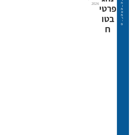
ת
2026
פרטי
ו
מ
א
בטו
מ
ר
י
ם
ח