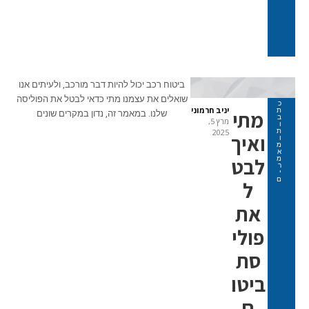
ביטוח רכב יכול להיות דבר מורכב, ולעיתים אנו
שואלים את עצמנו מתי כדאי לבטל את הפוליסה
כ
יניב חרמוני
ת
מתי
שלנו. במאמר זה, נדון במקרים שונים
ב
מרץ 5,
ו
ת
2025
ואיך
ו
מ
א
לבט
מ
ר
י
ם
ל
את
פולי
סת
ביטו
ח