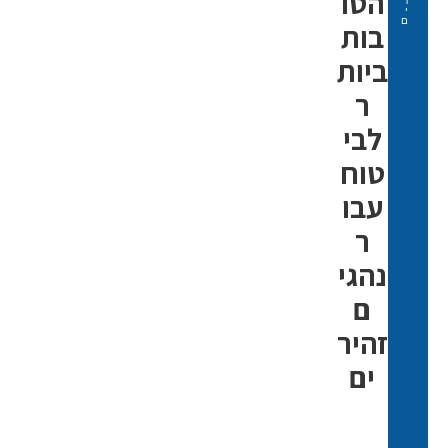
הטו
ר
י
ם
בות
ביות
ר
לבי
טוח
עבו
ר
נהגי
ם
זהיר
ים