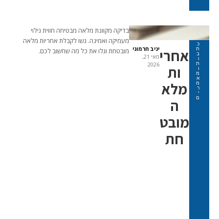
בדיקה מקוונת מלאה מבטיחה חווית גילוי
מעמיקה ואמינה. גשו לקבלת אחריות מלאה
כ
יניב חרמוני
ת
אחרי
מובטחת וגלו את כל מה שחשוב לכם.
ב
מאי 21,
ו
ת
2026
ות
ו
מ
א
מלא
מ
ר
י
ם
ה
מובט
חת