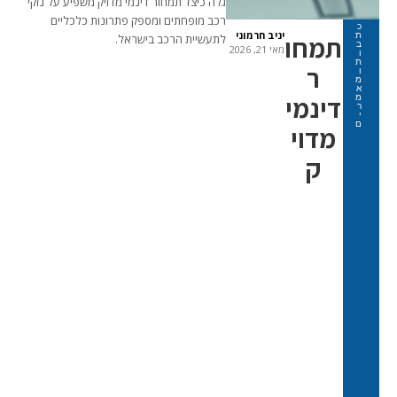
גלה כיצד תמחור דינמי מדויק משפיע על נזקי
רכב מופחתים ומספק פתרונות כלכליים
כ
יניב חרמוני
ת
תמחו
לתעשיית הרכב בישראל.
ב
מאי 21, 2026
ו
ת
ר
ו
מ
א
דינמי
מ
ר
י
ם
מדוי
ק