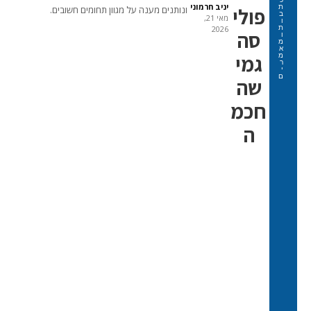
יניב חרמוני
ת
פולי
ונותנים מענה על מגוון תחומים חשובים.
ב
מאי 21,
ו
ת
2026
סה
ו
מ
א
גמי
מ
ר
י
ם
שה
חכמ
ה