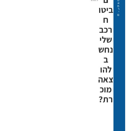
מ
א
ביטו
מ
ר
י
ם
ח
רכב
שלי
נחש
ב
להו
צאה
מוכ
רת?