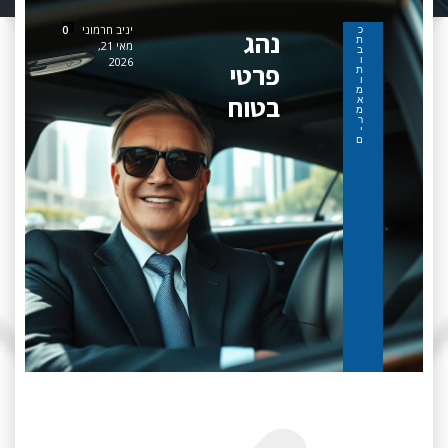
יניב חרמוני
0
כ
נהג
ת
מאי 21,
ב
ו
2026
פרטי
ת
ו
מ
בטוח
א
מ
ר
י
ם