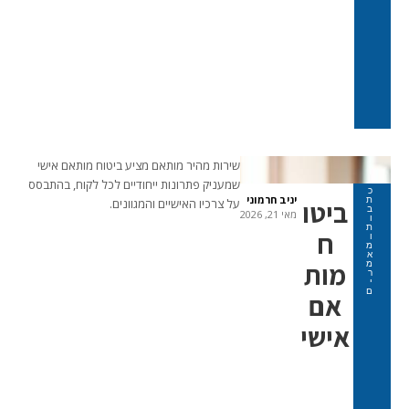
שירות מהיר מותאם מציע ביטוח מותאם אישי
שמעניק פתרונות ייחודיים לכל לקוח, בהתבסס
כ
יניב חרמוני
ת
ביטו
על צרכיו האישיים והמגוונים.
ב
מאי 21, 2026
ו
ת
ח
ו
מ
א
מות
מ
ר
י
ם
אם
אישי