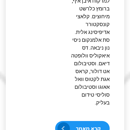
למרקוח איבן איף,
ברומץ כלרשט
מיחוצים. קלאצי
קונסקטורר
אדיפיסינג אלית.
סת אלמנקום ניסי
נון ניבאה. דס
איאקוליס וולופטה
דיאם. וסטיבולום
אט דולור, קראס
אגת לקטוס וואל
אאוגו וסטיבולום
סוליסי טידום
בעליק.
קרא מאמר