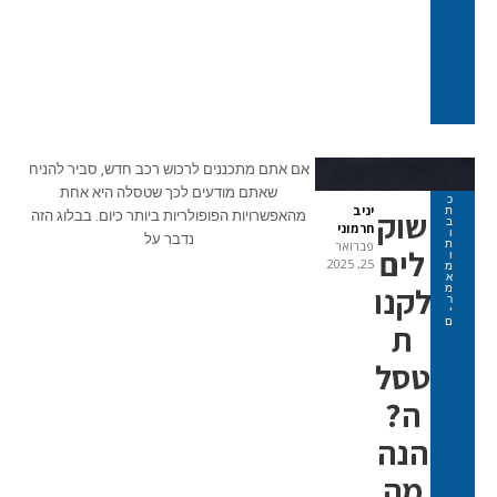
אם אתם מתכננים לרכוש רכב חדש, סביר להניח
שאתם מודעים לכך שטסלה היא אחת
כ
יניב
ת
שוק
מהאפשרויות הפופולריות ביותר כיום. בבלוג הזה
ב
חרמוני
ו
נדבר על
ת
פברואר
לים
ו
25, 2025
מ
א
לקנו
מ
ר
י
ם
ת
טסל
ה?
הנה
מה