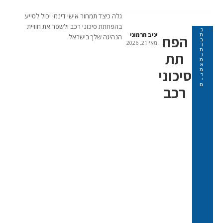
גלה כיצד תמחור אישי דינמי יכול לסייע
בהפחתת סיכוני רכב ולשפר את חוויית
כ
יניב חרמוני
ת
הפח
הנהיגה שלך בישראל.
ב
מאי 21, 2026
ו
ת
תת
ו
מ
א
סיכוני
מ
ר
י
ם
רכב