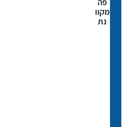
פה
מקוו
נת