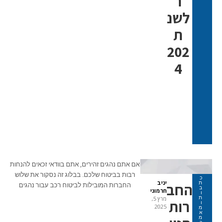
ר
לשנ
ת
202
4
אם אתם נהגים זהירים, אתם בוודאי זכאים להנחות
רבות בביטוח שלכם. בבלוג זה נסקור את שלוש
כ
יניב
ת
החב
החברות המובילות לביטוח רכב עבור נהגים
ב
חרמוני
ו
ת
מרץ 5,
רות
ו
2025
מ
א
מ