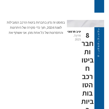
בפוסט זה נדון בחברות ביטוח הרכב המובילות
לשנת 2024, תוך כדי סקירה של היתרונות
כ
יניב חרמוני
ת
8
והחסרונות של כל אחת מהן. אני אשתף את
ב
מרץ 5,
ו
ת
2025
חבר
ו
מ
א
ות
מ
ר
י
ם
ביטו
ח
רכב
הטו
בות
ביות