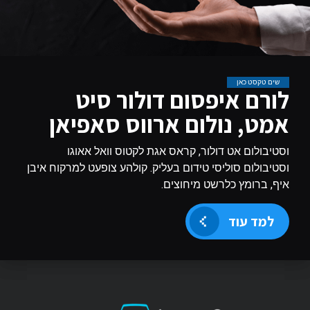
שים טקסט כאן
לורם איפסום דולור סיט
אמט, נולום ארווס סאפיאן
וסטיבולום אט דולור, קראס אגת לקטוס וואל אאוגו
וסטיבולום סוליסי טידום בעליק. קולהע צופעט למרקוח איבן
איף, ברומץ כלרשט מיחוצים.
למד עוד