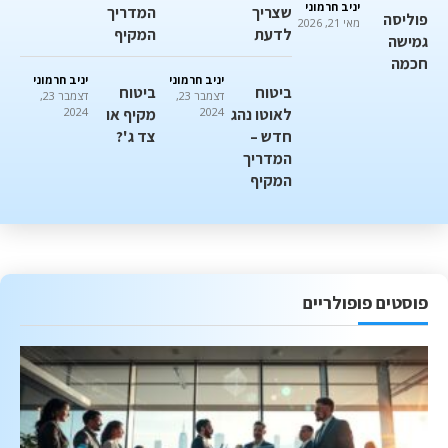
יניב חרמוני
שצריך
המדריך
פוליסה
מאי 21, 2026
לדעת
המקיף
גמישה
חכמה
יניב חרמוני
יניב חרמוני
ביטוח
ביטוח
דצמבר 23,
דצמבר 23,
לאוטו נהג
2024
מקיף או
2024
חדש –
צד ג'?
המדריך
המקיף
פוסטים פופולריים