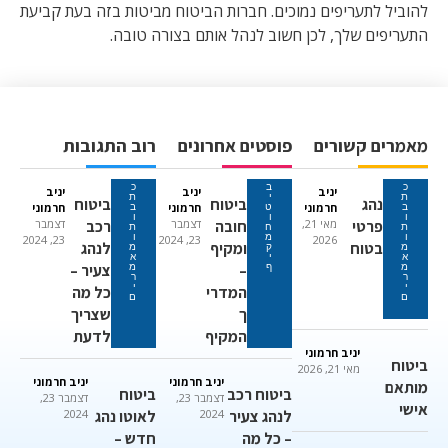
להוביל לתעריפים נמוכים. חברות הביטוח מביטות בזה בעת קביעת
התעריפים שלך, לכן חשוב לנהל אותם בצורה טובה.
מאמרים קשורים
פוסטים אחרונים
רוב התגובות
כ
ב
כ
יניב
יניב
יניב
ת
י
ת
נהג
ביטוח
ביטוח
חרמוני
חרמוני
חרמוני
ב
ט
ב
ו
ו
ו
פרטי
מאי 21,
חובה
דצמבר
רכב
דצמבר
ת
ח
ת
ו
מ
ו
23, 2024
23, 2024
2026
בטוח
ומקיף
לנהג
מ
ק
מ
א
י
א
–
צעיר –
מ
ף
מ
ר
ר
י
י
המדרי
כל מה
ם
ם
ך
שצריך
המקיף
לדעת
יניב חרמוני
ביטוח
מאי 21, 2026
יניב חרמוני
יניב חרמוני
מותאם
ביטוח רכב
ביטוח
דצמבר 23,
דצמבר 23,
אישי
לנהג צעיר
2024
לאוטו נהג
2024
– כל מה
חדש –