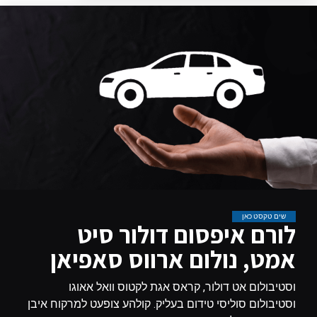
שים טקסט כאן
לורם איפסום דולור סיט
אמט, נולום ארווס סאפיאן
וסטיבולום אט דולור, קראס אגת לקטוס וואל אאוגו
וסטיבולום סוליסי טידום בעליק. קולהע צופעט למרקוח איבן