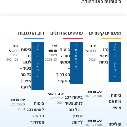
ביטוחנים באזור שלך.
מאמרים קשורים
פוסטים אחרונים
רוב התגובות
כ
ב
כ
יניב
יניב
יניב
ת
י
ת
נהג
ביטוח
ביטוח
חרמוני
חרמוני
חרמוני
ב
ט
ב
ו
ו
ו
פרטי
מאי 21,
חובה
דצמבר
רכב
דצמבר
ת
ח
ת
ו
מ
ו
23, 2024
23, 2024
2026
בטוח
ומקיף
לנהג
מ
ק
מ
א
י
א
–
צעיר –
מ
ף
מ
ר
ר
י
י
המדריך
כל מה
ם
ם
המקיף
שצריך
לדעת
יניב חרמוני
יניב חרמוני
ביטוח
מאי 21, 2026
ביטוח רכב
דצמבר 23,
יניב חרמוני
מותאם
לנהג צעיר
2024
ביטוח
דצמבר 23,
אישי
– כל מה
לאוטו נהג
2024
שצריך
חדש –
יניב חרמוני
לדעת
המדריך
פוליסה
מאי 21, 2026