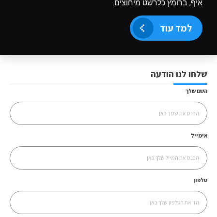
איף, ברומץ כלרשט מיחוצים.
למד עוד
שלחו לנו הודעה
השם שלך
אימייל
טלפון