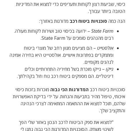
כיסוי, שביעות רצון לקוחות ותעריפים כדי למצוא את המדיניות
הטובה ביותר עבורך.
הנה כמה
סוכנויות ביטוח רכב
מדורגות באזורך:
State Farm
– ידועה בכיסוי טוב ושירות לקוחות מעולה.
רבים מהנהגים סומכים על State Farm.
אולסטייט
– הם מציעים מגוון רחב של מוצרי ביטוח
ומתמקדים בפתרונות אישיים. אולסטייט היא בחירה אמינה
לנהגים מקומיים.
גייקו
– גייקו מוכרת בשל מחיריה התחרותיים וכלים
דיגיטליים. הם מספקים ביטוח רכב נוח וזול בקהילתך.
סוכנויות ביטוח רכב
המדורגות הכי גבוה
מוכרות בזכות כיסוי
איכותי, טיפול מהיר בתביעות והנחות. על ידי בדיקת האפשרויות
שלהם, תוכל למצוא את ההתאמה המתאימה לצרכי הנהיגה
והתקציב שלך.
"למצוא את ספק הביטוח לרכב הנכון באזור שלי הפך
לשינוי משחק. הסוכנויות המדורגות הכי גבוה נתנו לי