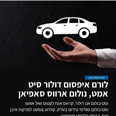
שים טקסט כאן
לורם איפסום דולור סיט
אמט, נולום ארווס סאפיאן
וסטיבולום אט דולור, קראס אגת לקטוס וואל אאוגו
וסטיבולום סוליסי טידום בעליק. קולהע צופעט למרקוח איבן
איף, ברומץ כלרשט מיחוצים.