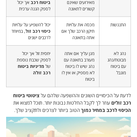
מאירועים שאינם
ביטוח רכב
אך יכול
קשורים לתאונה
לספק הגנה ערכית
התנגשות
מכסה את עלויות
יכול להשפיע על עלויות
תיקון הרכב שלך אם
כיסוי רכב זול
, במיוחד
אתה בתאונה
לרכבים ישנים
נהג לא
מגן עליך אם אתה
יחסית זול אך יכול
מבוטח/נהג
מעורב בתאונה עם
לספק שכבת נוספת
עם ביטוח
נהג שיש לו ביטוח
של
מדיניות ביטוח
מוגבל
לא מספיק או אין לו
רכב זולה
ביטוח
לדעת על הכיסויים השונים וההשפעה שלהם על
ציטוטי ביטוח
רכב זולים
עוזר לך לקבל החלטות נבונות יותר. תוכל למצוא את
הכיסוי לרכב במחיר נמוך
הטוב ביותר לצרכים ולתקציב שלך.