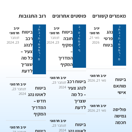
מאמרים קשורים
פוסטים אחרונים
רוב התגובות
כ
ב
כ
יניב
יניב
יניב
ת
י
ת
נהג
ביטוח
ביטוח
חרמוני
חרמוני
חרמוני
ב
ט
ב
ו
ו
ו
פרטי
מאי 21,
חובה
דצמבר
רכב
דצמבר
ת
ח
ת
ו
מ
ו
23, 2024
23, 2024
2026
בטוח
ומקיף
לנהג
מ
ק
מ
א
י
א
–
צעיר –
מ
ף
מ
ר
ר
י
י
המדריך
כל מה
ם
ם
המקיף
שצריך
לדעת
יניב חרמוני
יניב חרמוני
ביטוח
מאי 21, 2026
ביטוח רכב
דצמבר 23,
יניב חרמוני
מותאם
לנהג צעיר
2024
ביטוח
דצמבר 23,
אישי
– כל מה
לאוטו נהג
2024
שצריך
חדש –
יניב חרמוני
לדעת
המדריך
פוליסה
מאי 21, 2026
המקיף
גמישה
יניב חרמוני
חכמה
ביטוח
דצמבר 23,
יניב חרמוני
לאוטו נהג
2024
ביטוח
דצמבר 23,