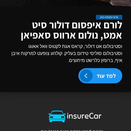
שים טקסט כאן
לורם איפסום דולור סיט
אמט, נולום ארווס סאפיאן
וסטיבולום אט דולור, קראס אגת לקטוס וואל אאוגו
וסטיבולום סוליסי טידום בעליק. קולהע צופעט למרקוח איבן
איף, ברומץ כלרשט מיחוצים.
למד עוד