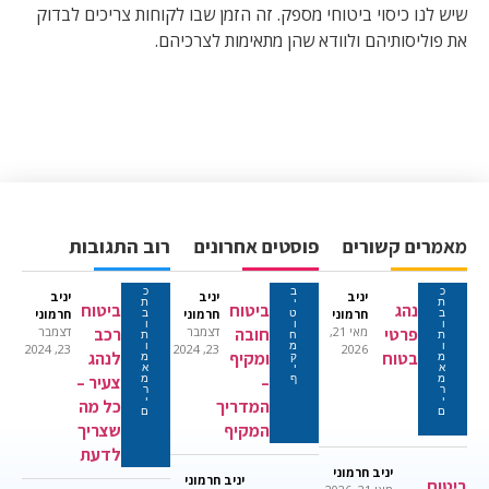
שיש לנו כיסוי ביטוחי מספק. זה הזמן שבו לקוחות צריכים לבדוק
את פוליסותיהם ולוודא שהן מתאימות לצרכיהם.
מאמרים קשורים
פוסטים אחרונים
רוב התגובות
כ
ב
כ
יניב
יניב
יניב
ת
י
ת
נהג
ביטוח
ביטוח
חרמוני
חרמוני
חרמוני
ב
ט
ב
ו
ו
ו
פרטי
מאי 21,
חובה
דצמבר
רכב
דצמבר
ת
ח
ת
ו
מ
ו
23, 2024
23, 2024
2026
בטוח
ומקיף
לנהג
מ
ק
מ
א
י
א
–
צעיר –
מ
ף
מ
ר
ר
י
י
המדריך
כל מה
ם
ם
המקיף
שצריך
לדעת
יניב חרמוני
יניב חרמוני
ביטוח