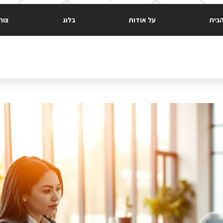
בית
על אודות
בלוג
צור