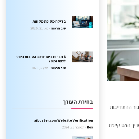
בדיקה מקיפה מקוונת
יניב חרמוני
מאי 21, 2026
8 חברות ביטוח רכב הטובות ביותר
לשנת 2024
יניב חרמוני
מרץ 5, 2025
בחירת העורך
ור ההתחייבות
aibuster.com Website Verification
ריך האם קיימת
Roy
דצמבר 23, 2024