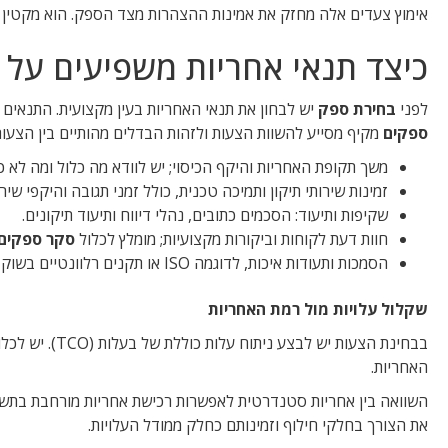
אימוץ צעדים אלה מחזק את אמינות ההצהרות מצד הספק. הוא מקטין 
כיצד תנאי אחריות משפיעים על 
לפני
בחירת ספק
יש לבחון את תנאי האחריות בעין מקצועית. התנאים מ
ספקים
מקיף מסייע להשוות הצעות ולזהות הבדלים מהותיים בין הצעות
משך תקופת האחריות והיקף הכיסוי; יש לוודא מה כלול ומה לא כ
זמינות שירותי תיקון ותמיכה טכנית, כולל זמני תגובה והיקפי שיר
שקיפות ותיעוד: הסכמים כתובים, נהלי דיווח ותיעוד תיקונים.
חוות דעת לקוחות וביקורות מקצועיות; מומלץ לכלול
סקר ספקים
הסמכות ותעודות איכות, לדוגמה ISO או תקנים רלוונטיים בשוק הישראלי.
שקלול עלויות מול רמת האחריות
בבחינת הצעות י
האחריות.
השוואה בין אחריות סטנדרטית לאפשרות רכישת אחריות מורחבת בתשלום 
את הצורך בחלקי חילוף וזמינותם כחלק ממודל העלויות.