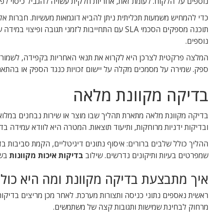
נוספים על הלקוח. לעומת זאת, אחריות חלקית עשויה להגביל כיסוי לפ
כדי להמחיש משמעות תכליתית ניתן להביא דוגמאות מעשיות. חברות אל
תוכנה מספקים הסכמי SLA עם התחייבות לזמני תגובה
נוספים.
המלצה פרקטית לצרכן היא לקרוא את תנאי האחריות בקפידה, לשמור חש
ספק. שמירה על מסמכים מקלה על יישום זכויות כנגד הספק או בהתא
בדיקה מקוונת מלאה
בדיקה מקוונת מלאה מתארת תהליך שבו מוצר או שירות נבחנים במלוא
ובדיקות ידניות מרוחקות, ותיעוד תוצאות. המטרה היא לוודא עמידה בדר
ההליך כולל שלבים ברורים: איסוף נתונים דיגיטליים, הקמת סביבות בד
שמפרטים בעיות ותיקונים נדרשים. שילוב
בדיקות איכות מקוונות
בשג
איך מתבצעת בדיקה מקוונת ומה היא כול
ראשית נאספים נתוני כניסה ותצורות מערכת. לאחר מכן מריצים בדיקות
מרחוק לבחינת שמישות ותגובות קצה של משתמשים.