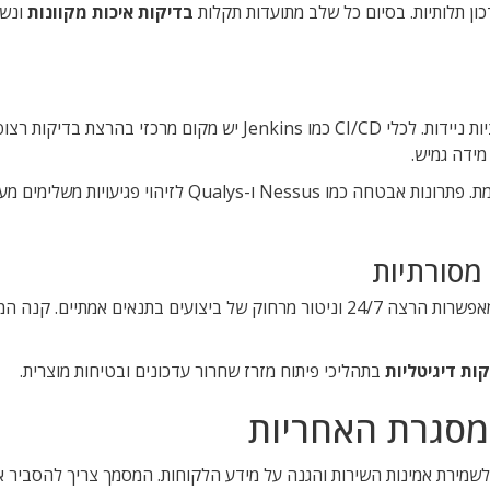
כון תלותיות. בסיום כל שלב מתועדות תקלות
בדיקות איכות מקוונות
ונשל
כלי אוטומציה נפוצים הם Selenium ליישומי ווב ו-Appium לאפליקציות ניידות. לכלי CI/CD כמו Jenkins יש מק
מסורתיות
מקצרות זמני בדיקה ומפחיתות עלויות נסיעה. הן מאפשרות הרצה 24/7 וניטור מרחוק של ביצועים בתנאים אמתיי
ות דיגיטליות
בתהליכי פיתוח מזרז שחרור עדכונים ובטיחות מוצרית.
מסגרת האחריות
 לשמירת אמינות השירות והגנה על מידע הלקוחות. המסמך צריך להסביר א