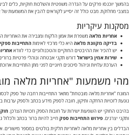
בהמשך יוכנסו פרקים על הגדרה משפטית והשלכות חוקיות, כלים לבי
במצבי מחלוקת. מבט כולל זה יסייע לקוראים להבין את המשמעות של
א
מסקנות עיקריות
אחריות מלאה
משפרת את אמון הלקוח ומגבירה את האחריות ה
בדיקה מקוונת מלאה
היא כלי מרכזי לאימות
התחייבות ספקי
יש להכיר את ההיבטים החוקיים והטכנולוגיים כדי לוודא
אחריו
שירות אמין בישראל
דורש תקני אבטחה ונוהלי פרטיות ברורים
הערכת עלויות וניהול סיכונים חיוניים לפני מתן התחייבות ארוכת 
מהי משמעות "אחריות מלאה מו
המונח "אחריות מלאה מובטחת" מתאר התחייבות רחבה של ספק לכסות ל
נוגעת לזכויות החזקה ותיקון, חובה לספק מידע בכתב ולספק ערבות ב
בהיבט החוקי יש השפעות ישירות על חובות הספק וזכויות הצרכן.
חוק 
ותקני יצרנים.
פירוש התחייבות ספק
חייב להיות ברור בכתב ולכלול גבו
הבדלים בין אחריות מלאה לאחריות חלקית בולטים במספר מישורים. אח