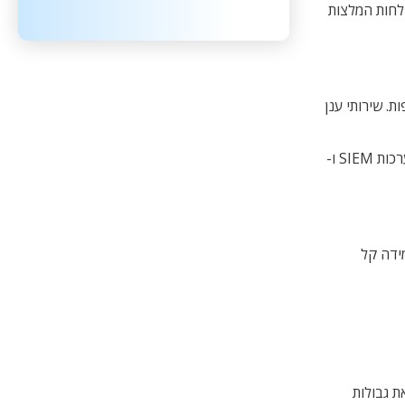
חות המלצות
ום מרכזי בהרצת בדיקות רצופות. שירותי ענן
בזמן אמת. פתרונות אבטחה כמו Nessus ו-Qualys לזיהוי פגיעויות משלימים מערכות SIEM ו-
ם. קנה המידה קל
ת גבולות