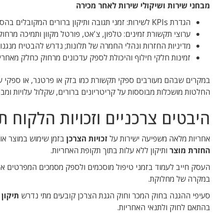
מבחני שירות ושיקולי שירות לאחר מכירה
הגדרת KPIs לשירות: זמני תגובה ותיקון ברורים המקובלים בהסכמי SLA.
ערוצי תקשורת זמינים: טלפון, צ'אט, פורטל מקוון ותמיכה מרח
מדיניות החזרות ונהלי החמרה של תלונות; נדרש להבטיח מנגנונ
זמינות חלקי חילוף והיכולת לספק עדכונים מרחוק כחלק מאחריו
במקרים שבהם מעורבים ספקי תקשורת כמו בזק או פרטנר, או ספקי ענן
החלטות מושכלות מבוססות על קריטריונים ברורים, שקלול עלויות ומבח
היבטים צרכניים וזכויות הלקוח 
אחריות מלאה משפיעה ישירות על
זכויות הצרכן
בזמן שימוש במוצר או 
החזרת מוצר
ותיקון ללא עלות בתוך תקופת האחריות.
העסק חייב לעמוד בזמני טיפול מוסכמים ולספק מסמכים המפרטים את ת
במקרה של מחלוקת.
סעיפי ההגנה בחוק המכר וחוק הגנת הצרכן קובעים מתי נדרש
תיקון 
בהתאם לחוק ולתנאי האחריות.