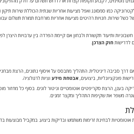
גמים מסוימים, לקבוע תקופות קצרות או לדרוש תשלום על חלק מהתיקונים
קטרוניקה כמו סמסונג ואפל מציעות אחריות שנתית הכוללת שירות תיקון 
 ופיצוי במידה של כשל שירות. חנויות רהיטים מציעות אחריות מורחבת תמורת תשלום עבו
בוניות ותיעוד תקשורת ולבחון אם קיימת הפרדה בין ערבויות היצרן לפי
ם לדרישות
חוק הצרכן
.
ם דרך סביבה דיגיטלית. התהליך מתבסס על איסוף נתונים, הרצת מבחני
ישות פונקציונליות, ביצועים,
אבטחת מידע
וציות לרגולציה.
יקה בענן, הרצת סקריפטים אוטומטיים וניטור לוגים. בסוף כל מחזור מופ
רה משפר את שקיפות התהליך ומקצר זמנים.
לת
 אוטומטיות לבחינת זרימות משתמש ובדיקות ביצוע. במקביל מבוצעות בדי