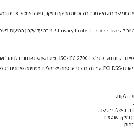
מני שמירה. היא מבהירה זכויות מחיקה ותיקון, גישה ואמצעי פנייה במ
המדיניות חייבת לעמוד בדרישות חוק הגנת הפרטיות ובהנחיות הרלוונטיות ל-Privacy Protection directives. שמי
ISO/I מציג משמעת ארגונית לניהול
אב
בתחומי בריאות ותשלומים חלים דרישות נוספות כמו הוראות משרד הבריאות ו-PCI DSS. עמידה בתקני אבטחה ישראליים מפחי
ל הלקוח.
ת רב-שלבי לגישה.
לחוק.